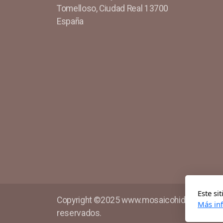
Tomelloso, Ciudad Real 13700
España
Este si
Copyright ©2025 www.mosaicohidraulicoben
Más in
reservados.