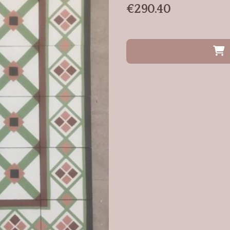
€
290.40