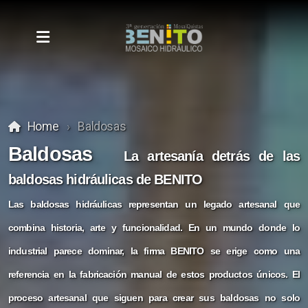
Home
Baldosas
Baldosas
La artesanía detrás de las
baldosas hidráulicas de BENITO
Baldosas 20 x 20
Las baldosas hidráulicas representan un legado artesanal que
Geométricos
combina historia, arte y funcionalidad. En un mundo donde lo
Filigranas y clásicas
industrial parece dominar, la firma BENITO se erige como una
referencia en la fabricación manual de estos productos únicos. El
Cenefas
proceso artesanal que siguen para crear sus baldosas no solo