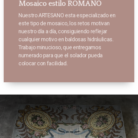
Mosaico estilo ROMANO
Nuestro ARTESANO esta especializado en
este tipo de mosaico, los retos motivan
nuestro día a día, consiguiendo reflejar
cualquier motivo en baldosas hidráulicas.
Trabajo minucioso, que entregamos
numerado para que el solador pueda
colocar con facilidad.